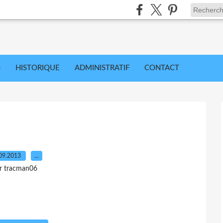
S
HISTORIQUE
ADMINISTRATIF
CONTACT
09.2013
…
r tracman06