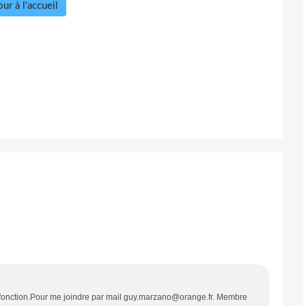
ur à l'accueil
 en fonction.Pour me joindre par mail guy.marzano@orange.fr. Membre