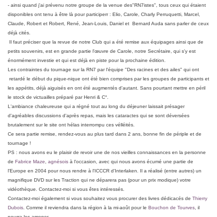
- ainsi quand j'ai prévenu notre groupe de la venue des"RN7istes", tous ceux qui étaient
disponibles ont tenu à être là pour participerr : Elio, Carole, Charly Perruquetti, Marcel,
Claude, Robert et Robert, René, Jean-Louis, Daniel et Bernard Auda sans parler de ceux
déjà cités.
Il faut préciser que la revue de notre Club qui a été remise aux équipages ainsi que de
petits souvenirs, est en gr
ande partie l'œuvre de Carole, notre Secrétaire, qui s'y est
énormément investie et qui est déjà en piste pour la prochaine édition.
Les contraintes du tournage sur la RN7 par l'équipe "Des racines et des ailes" qui ont
retardé le début du pique-nique ont été bien comprises par les groupes de participants et
les appétits, déjà aiguisés en ont été augmentés d'autant. Sans pourtant mettre en péril
le stock de victuailles préparé par Henri & C°.
L'ambiance chaleureuse qui a régné tout au long du déjeuner laissait présager
d'agréables discussions d'après repas, mais les cataractes qui se sont déversées
brutalement sur le site ont hélas interrompu ces vélléités.
Ce sera partie remise, rendez-vous au plus tard dans 2 ans, bonne fin de périple et de
tournage !
PS : nous avons eu le plaisir de revoir une de nos vieilles connaissances en la personne
de
Fabrice Maze
,
agnésois
à l'occasion, avec qui nous avons écumé une partie de
l'Europe en 2004 pour nous rendre à l'ICCCR d'Interlaken. Il a réalisé (entre autres) un
magnifique DVD sur les Traction qui ne déparera pas (pour un prix modique) votre
vidéothèque. Contactez-moi si vous êtes intéressés.
Contactez-moi également si vous souhaitez vous procurer des livres dédicacés de
Thierry
Dubois
. Comme il reviendra dans la région à la mi-août pour le
Bouchon de Tourves
, il
pourra les amener.