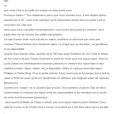
plai
sir
que notre Club a accueilli nos voisins en visite parmi nous.
Pourquoi voisins ? Tout simplement parce que nous sommes tous, à des degrés divers,
riverains de la N7, cette route mythique qu'ils fréquentent plutôt dans sa partie nord et
nous bien sûr, côté sud.
Ainsi sans nous connaître nominativement, nous avons des points en commun, sans
parler bien sûr de l'amour des vieilles mécaniques.
Ce trait d'union entre nous est mis en valeur, entretenu et bichonné par notre ami
commun Thierry Dubois dont
l'immense talent n'a d'égal que sa discrétion, sa gentillesse
et sa disponibilité.
Quand Jean-Claude Viola, membre de la TM mais aussi Président du 2CV Club le Volant
de Fer nous a dit que Thierry cherchait un point de chute pour son pique-nique, Henri et
Lucie Zuliani ont immédiatement répondu présents en mettant leur savoir-faire et leur
matériel (camion, frigos, tables, etc) à disposition. Aidés en cela par leurs alter-egos
Philippe et Palma Borg. Pour la petite histoire, il faut savoir que le boulanger leur a livré le
matin à 5h30 les pains qu'ils ont transformés en délicieux pan-bagnats avant de rejoindre
Montauroux.
Comme nos "voisins" ne le savaient pas encore
, nous sommes un jeune Club de vieux
tractionnistes et l'osmose qui règne entre les responsables et les membres est le secret
de notre fonctionnement harmonieux :
- ainsi quand la Mairie de Fréjus a refusé que nous pique-niquions dans l'Estérel, Coco,
aidé de Lucien et de Charly Conil a trouvé cet endroit qui a été bien mieux qu'un pis-aller
;