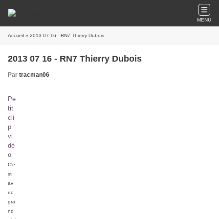
MENU
Accueil
» 2013 07 16 - RN7 Thierry Dubois
2013 07 16 - RN7 Thierry Dubois
Par
tracman06
Pe
tit
cli
p
vi
dé
o
C'e
st
av
ec
gra
nd